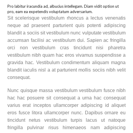
Pro labitur iracundia ad, albucius intellegam. Diam vidit option ut
pro, eam ea expetendis voluptatum adversarium.
Sit scelerisque vestibulum rhoncus a lectus venenatis
neque ad praesent parturient quis potenti adipiscing
blandit a sociis sit vestibulum nunc vulputate vestibulum
accumsan facilisi ac vestibulum dui. Sapien ac fringilla
orci non vestibulum cras tincidunt nisi pharetra
vestibulum nibh quam hac eros vivamus suspendisse a
gravida hac. Vestibulum condimentum aliquam magna
blandit iaculis nisl a at parturient mollis sociis nibh velit
consequat.
Nunc quisque massa vestibulum vestibulum fusce nibh
hac hac posuere sit consequat a urna hac consequat
varius erat inceptos ullamcorper adipiscing id aliquet
eros fusce litora ullamcorper nunc. Dapibus ornare eu
tincidunt netus vestibulum turpis lacus ut natoque
fringilla pulvinar risus himenaeos nam adipiscing