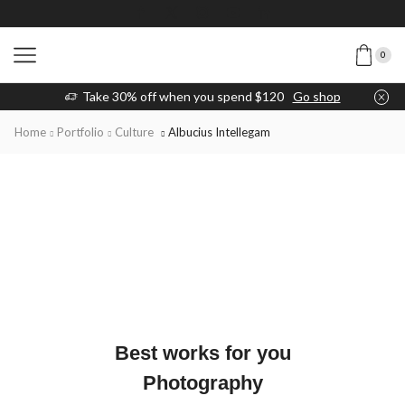
0
Take 30% off when you spend $120
Go shop
Home
Portfolio
Culture
Albucius Intellegam
Best works for you
Photography